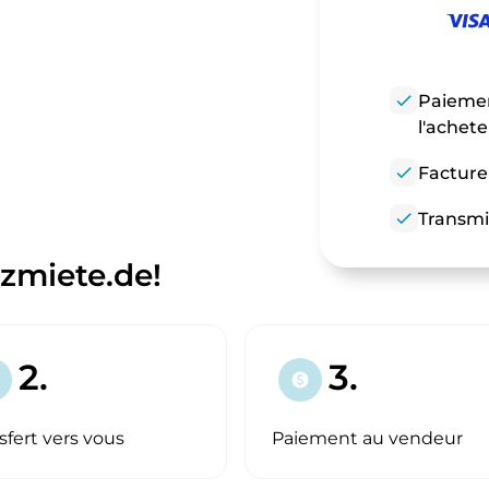
check
Paiemen
l'achet
check
Facture
check
Transmi
zmiete.de!
2.
3.
paid
sfert vers vous
Paiement au vendeur