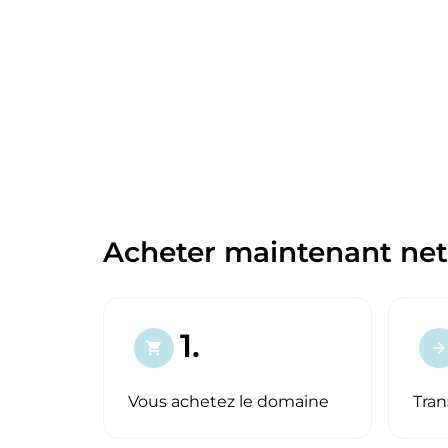
Acheter maintenant net
1.
shopping_cart
arrow_forward
Vous achetez le domaine
Tran