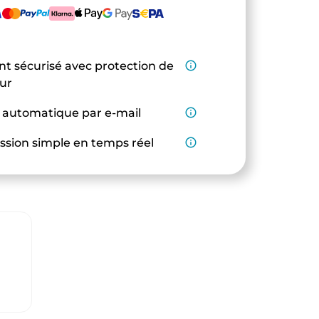
t sécurisé avec protection de
info_outline
eur
 automatique par e-mail
info_outline
ssion simple en temps réel
info_outline