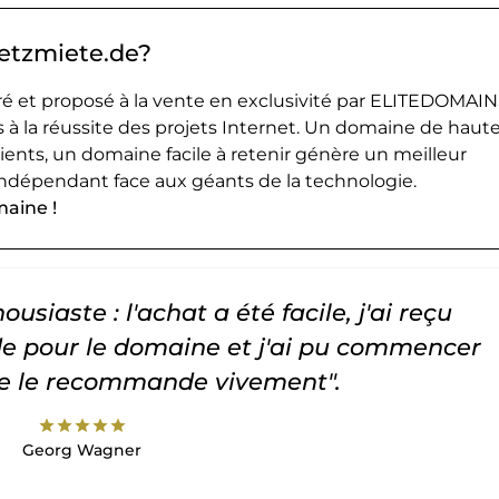
netzmiete.de?
 et proposé à la vente en exclusivité par ELITEDOMAIN
 à la réussite des projets Internet. Un domaine de haut
lients, un domaine facile à retenir génère un meilleur
ndépendant face aux géants de la technologie.
maine !
usiaste : l'achat a été facile, j'ai reçu
 pour le domaine et j'ai pu commencer
Je le recommande vivement".
star
star
star
star
star
Georg Wagner